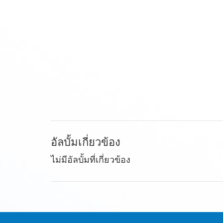
อัลบั้มเกี่ยวข้อง
ไม่มีอัลบั้มที่เกี่ยวข้อง