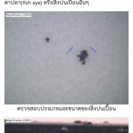
ตาปลา(fish eye) หรือสิ่งปนเปื้อนอื่นๆ
ตรวจสอบประเภทและขนาดของสิ่งปนเปื้อน